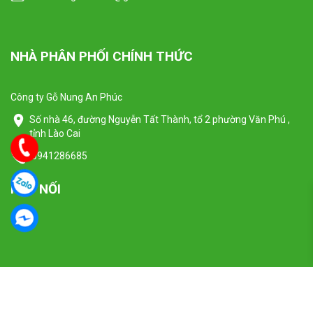
NHÀ PHÂN PHỐI CHÍNH THỨC
Công ty Gỗ Nung An Phúc
Số nhà 46, đường Nguyễn Tất Thành, tổ 2 phường Văn Phú ,
tỉnh Lào Cai
0941286685
KẾT NỐI
Copyright © 2024 Công ty TNHH Một Thành Viên Thương Mại VI RE SIN
Việc sử dụng trang web này cho thấy bạn tuân thủ chính sách quyền
riêng tư, điều khoản và điều kiện của chúng tôi