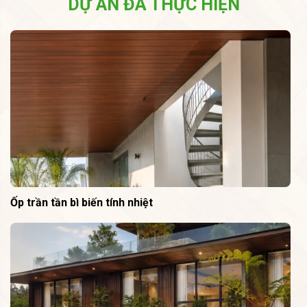
DỰ ÁN ĐÃ THỰC HIỆN
Ốp trần tần bì biến tính nhiệt