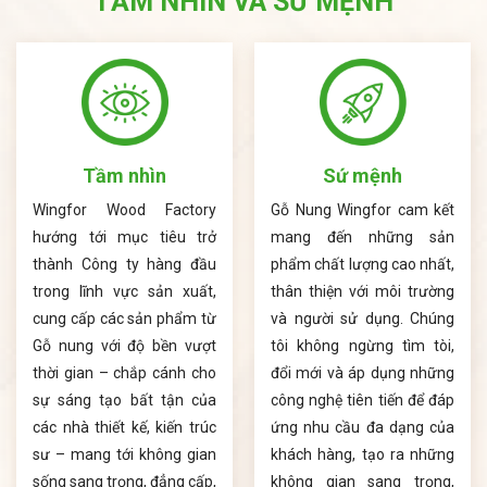
TẦM NHÌN VÀ SỨ MỆNH
Tầm nhìn
Sứ mệnh
Wingfor Wood Factory
Gỗ Nung Wingfor cam kết
hướng tới mục tiêu trở
mang đến những sản
thành Công ty hàng đầu
phẩm chất lượng cao nhất,
trong lĩnh vực sản xuất,
thân thiện với môi trường
cung cấp các sản phẩm từ
và người sử dụng. Chúng
Gỗ nung với độ bền vượt
tôi không ngừng tìm tòi,
thời gian – chắp cánh cho
đổi mới và áp dụng những
sự sáng tạo bất tận của
công nghệ tiên tiến để đáp
các nhà thiết kế, kiến trúc
ứng nhu cầu đa dạng của
sư – mang tới không gian
khách hàng, tạo ra những
sống sang trọng, đẳng cấp,
không gian sang trọng,