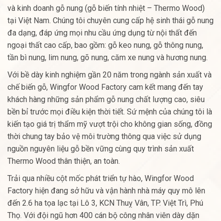
và kinh doanh gỗ nung (gỗ biến tính nhiệt – Thermo Wood)
tại Việt Nam. Chúng tôi chuyên cung cấp hệ sinh thái gỗ nung
đa dạng, đáp ứng mọi nhu cầu ứng dụng từ nội thất đến
ngoại thất cao cấp, bao gồm: gỗ keo nung, gỗ thông nung,
tần bì nung, lim nung, gõ nung, căm xe nung và hương nung.
Với bề dày kinh nghiệm gần 20 năm trong ngành sản xuất và
chế biến gỗ, Wingfor Wood Factory cam kết mang đến tay
khách hàng những sản phẩm gỗ nung chất lượng cao, siêu
bền bỉ trước mọi điều kiện thời tiết. Sứ mệnh của chúng tôi là
kiến tạo giá trị thẩm mỹ vượt trội cho không gian sống, đồng
thời chung tay bảo vệ môi trường thông qua việc sử dụng
nguồn nguyên liệu gỗ bền vững cùng quy trình sản xuất
Thermo Wood thân thiện, an toàn.
Trải qua nhiều cột mốc phát triển tự hào, Wingfor Wood
Factory hiện đang sở hữu và vận hành nhà máy quy mô lên
đến 2.6 ha tọa lạc tại Lô 3, KCN Thuỵ Vân, TP. Việt Trì, Phú
Thọ. Với đội ngũ hơn 400 cán bộ công nhân viên dày dặn