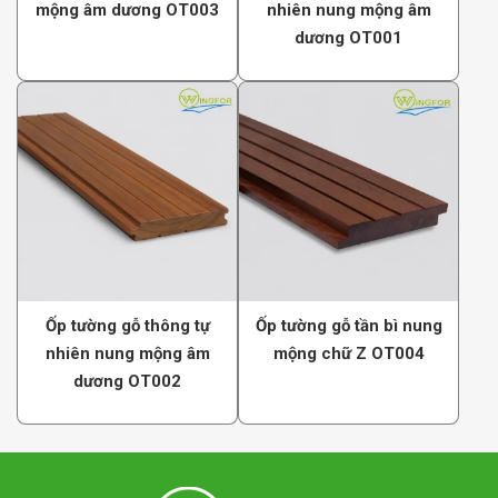
mộng âm dương OT003
nhiên nung mộng âm
măng …gồ ghề.
dương OT001
3. Đi xương
– Vật tư chuẩn bị: Xương inox 201,304×1-1,5mm. Xương gỗ,
xương hộp kẽm , Xương gỗ (20×40. 30×40), vít nở bê tông.
– Đánh dấu các vị trí đi xương, dùng khoan bê tông khoan ,
bắt bọ nở đúng vị trí tương ứng với đường xương. Khoảng
cách vị trí bắt vít inox + bọ nở khoảng 500-600mm/1 cái.
– Khoảng cách giữa 2 lớp xương là 600mm.
– Kê đệm thêm vào các vị trí tường lõm, mài sơ bộ các vị trí
tường lồi hơn so với mặt bằng chung.
– Đi xương inox và xương hộp mạ kẽm cho các hạng mục thi
Ốp tường gỗ thông tự
Ốp tường gỗ tần bì nung
công ngoài trời.
nhiên nung mộng âm
mộng chữ Z OT004
– Đối với ốp trần thì cần đi thêm một lớp xương gỗ phí dưới
dương OT002
xương kim loại để liên kết tấm ốp trần vào xương gỗ bằng
đinh F.
4. Lọc lựa tấm ốp