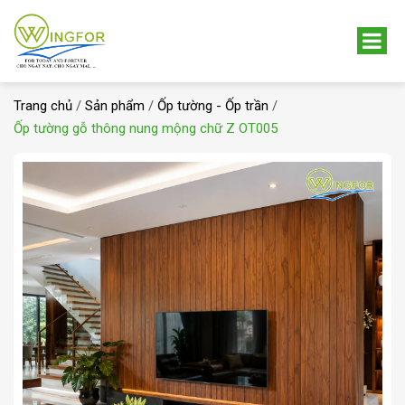
Trang chủ
/
Sản phẩm
/
Ốp tường - Ốp trần
/
Ốp tường gỗ thông nung mộng chữ Z OT005