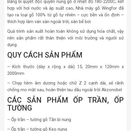
Bằng bí quyết độc quyền nung gỗ ở nhiệt độ 180-2200C, kết
hợp với hơi nước và áp suất cao, Nhà máy gỗ Wingfor đã
tạo ra loại gỗ 100% từ gỗ tự nhiên – cực bền và ổn định –
thích hợp làm ván sàn ngoài trời, sàn bể bơi.
Quá trình sản xuất hoàn toàn không sử dụng hóa chất, vậy
nên sản phẩm rất thân thiện với môi trường và người sử
dụng
QUY CÁCH SẢN PHẨM
– Kích thước (dày x rộng x dài) 15, 20mm x 120mm x
2000mm
– Chạy hèm âm dương hoặc chữ Z 2 cạnh dài, xẻ rãnh
chống mo mặt sau, hoàn thiện lau dầu ngoài trời Akzonobel
CÁC SẢN PHẨM ỐP TRẦN, ỐP
TƯỜNG
– Ốp trần – tường gỗ Tần bì nung
– Ốp trần – tường gỗ Keo nung