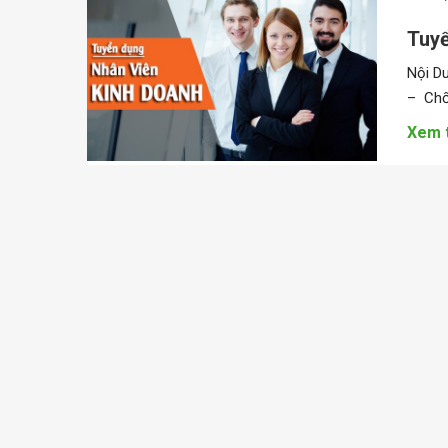
Tuyể
Nội Du
– Chốt
Xem 