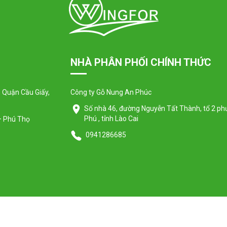
NHÀ PHÂN PHỐI CHÍNH THỨC
 Quận Cầu Giấy,
Công ty Gỗ Nung An Phúc
Số nhà 46, đường Nguyễn Tất Thành, tổ 2 p
Phú , tỉnh Lào Cai
 – Phú Thọ
0941286685