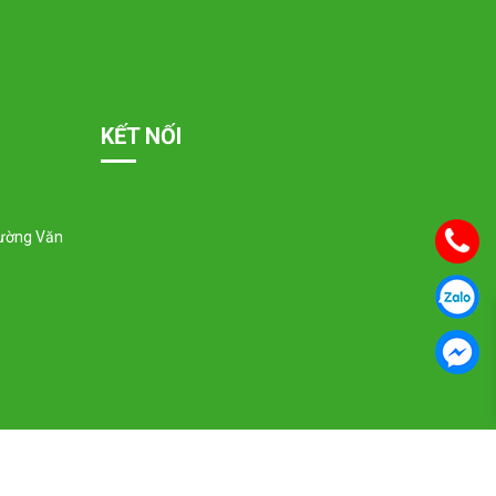
KẾT NỐI
hường Văn