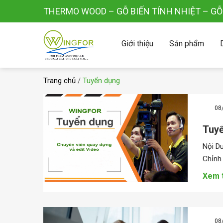
THERMO WOOD – GỖ BIẾN TÍNH NHIỆT – G
Giới thiệu
Sản phẩm
D
Trang chủ
/
Tuyển dụng
08
Tuy
Nội D
Chỉnh 
Xem 
08